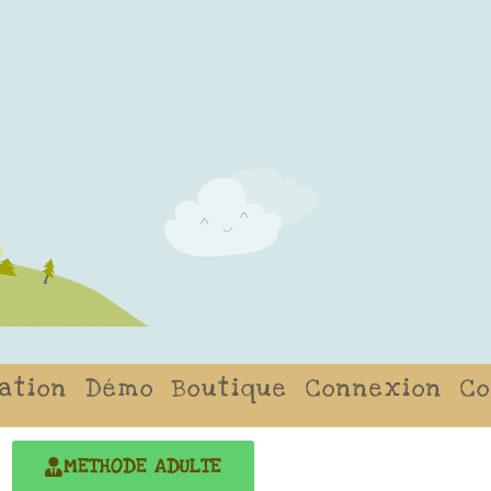
ation
Démo
Boutique
Connexion
C
METHODE ADULTE