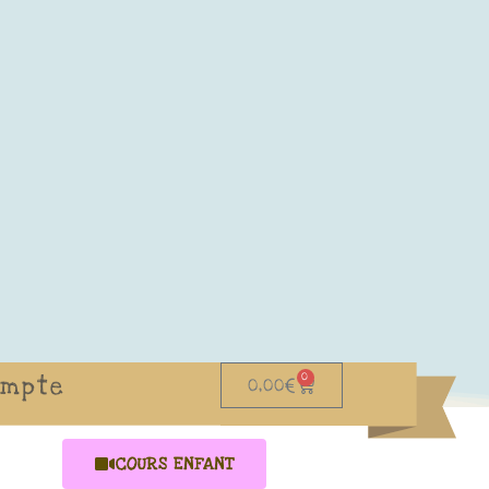
0
ompte
0,00
€
COURS ENFANT