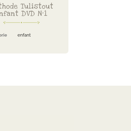
thode Tulistout
nfant DVD N°1
rie
enfant