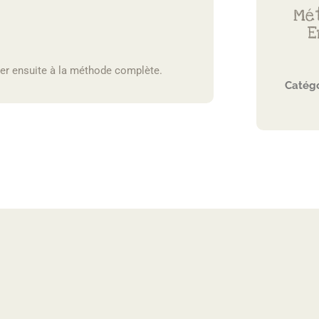
Mé
E
er ensuite à la méthode complète.
Catégo