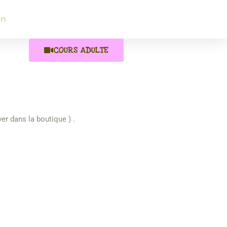
on
COURS ADULTE
r dans la boutique ) .