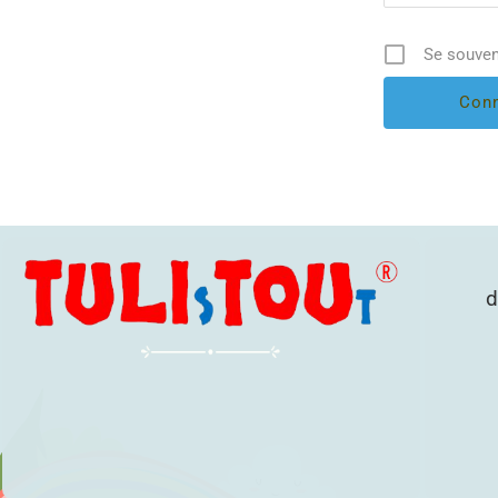
Se souven
d