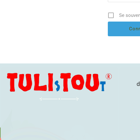
Se souven
d