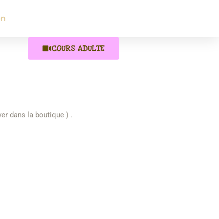
on
COURS ADULTE
r dans la boutique ) .